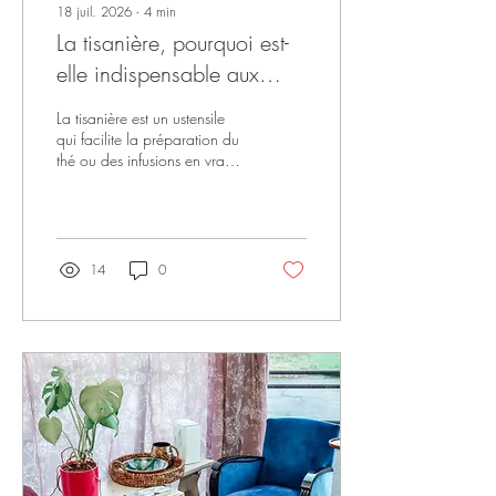
18 juil. 2026
∙
4
min
La tisanière, pourquoi est-
elle indispensable aux
buveurs de thé ?
La tisanière est un ustensile
qui facilite la préparation du
thé ou des infusions en vrac,
et qui permet de dire
définitivement adieu aux
sachets. Peu importe la
matière, elle s’adapte à tous
les goûts et styles
14
0