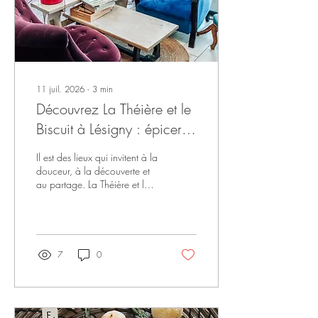
11 juil. 2026
∙
3
min
Découvrez La Théière et le
Biscuit à Lésigny : épicerie
fine et salon de thé
Il est des lieux qui invitent à la
douceur, à la découverte et
au partage. La Théière et le
Biscuit à Lésigny est l’un de
ces endroits magiques où l’on
se sent immédiatement bien
7
0