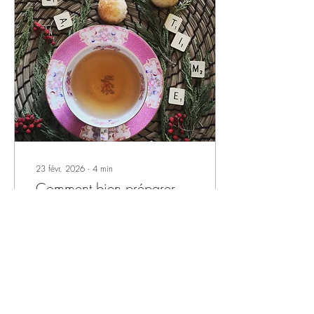
23 févr. 2026
∙
4
min
Comment bien préparer
son thé : température,
temps d’infusion et dosage
Comment bien préparer son
thé : température idéale,
temps d’infusion et dosage
selon chaque type de thé, du
vert au pu-erh.