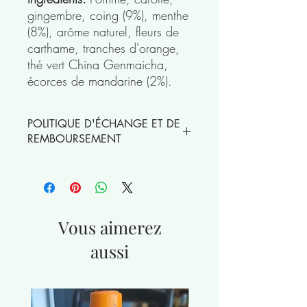
gingembre, coing (9%), menthe
(8%), arôme naturel, fleurs de
carthame, tranches d'orange,
thé vert China Genmaicha,
écorces de mandarine (2%).
POLITIQUE D'ÉCHANGE ET DE
REMBOURSEMENT
Les thés et infusions en vrac ne peuvent
être échangés
Vous aimerez
aussi
nouveauté