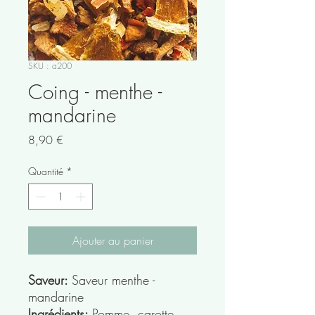
SKU : a200
Coing - menthe -
mandarine
Prix
8,90 €
Quantité
*
Ajouter au panier
Saveur:
Saveur menthe -
mandarine
Ingrédients:
Pomme, carotte,