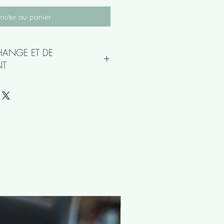
outer au panier
CHANGE ET DE
NT
n vrac ne peuvent être échangés
nouveauté