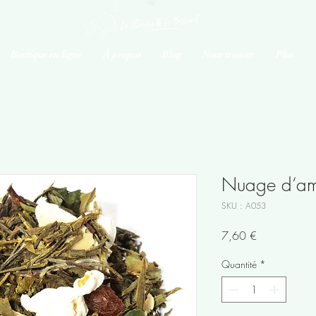
Boutique en ligne
À propos
Blog
Nous trouver
Plus
Nuage d‘a
SKU : A053
Prix
7,60 €
Quantité
*