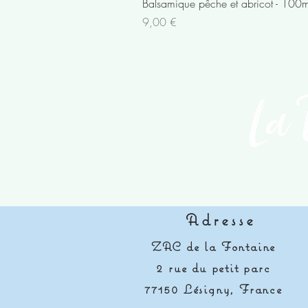
Balsamique pêche et abricot - 100m
Prix
9,00 €
Adresse
ZAC de la Fontaine
2 rue du petit parc
77150 Lésigny, France