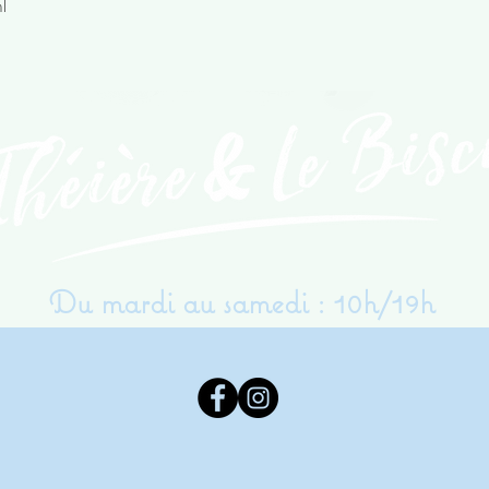
Aperçu rapide
l
Du mardi au samedi : 10h/19h