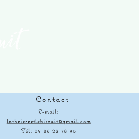
Nuit à Bangkok
Prix
10,50 €
Contact
E-mail:
latheiereetlebiscuit@gmail.com
Tél: 09 86 22 78 95