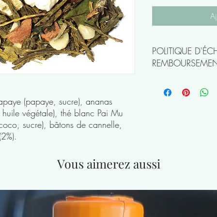
Aj
POLITIQUE D'É
REMBOURSEME
Les thés et infusions e
apaye (papaye, sucre), ananas
n, huile végétale), thé blanc Pai Mu
coco, sucre), bâtons de cannelle,
2%).
Vous aimerez aussi