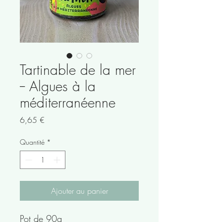
Tartinable de la mer
-- Algues à la
méditerranéenne
Prix
6,65 €
Quantité
*
Ajouter au panier
Pot de 90g