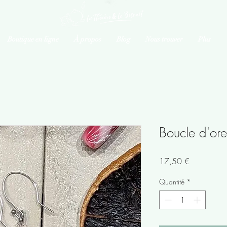
Boutique en ligne
À propos
Blog
Nous trouver
Plus
Boucle d'orei
Prix
17,50 €
Quantité
*