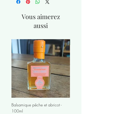
Vous aimerez
aussi
nouveauté
Balsamique pêche et abricot -
Nuit à Bangkok
100ml
Prix
10,50 €