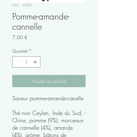
SKU : A029
Pomme-amande-
cannelle
Prix
7,00 €
Quantité
*
Ajouter au panier
Saveur pomme-amande-canelle
Thé noir Ceylan, -Inde du Sud, -
Chine, pomme (9%), morceaux
de cannelle (4%), amande
(4%), arôme, bâtons de