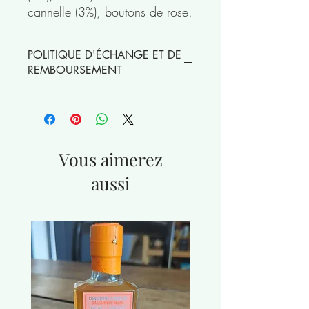
cannelle (3%), boutons de rose.
POLITIQUE D'ÉCHANGE ET DE
REMBOURSEMENT
Les thés et infusions en vrac ne peuvent
être échangés
Vous aimerez
aussi
nouveauté